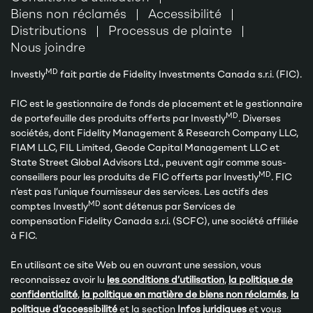
Biens non réclamés
Accessibilité
Distributions
Processus de plainte
Nous joindre
MD
Investly
fait partie de Fidelity Investments Canada s.r.i. (FIC).
FIC est le gestionnaire de fonds de placement et le gestionnaire
MD
de portefeuille des produits offerts par Investly
. Diverses
sociétés, dont Fidelity Management & Research Company LLC,
FIAM LLC, FIL Limited, Geode Capital Management LLC et
State Street Global Advisors Ltd., peuvent agir comme sous-
MD
conseillers pour les produits de FIC offerts par Investly
. FIC
n’est pas l’unique fournisseur des services. Les actifs des
MD
comptes Investly
sont détenus par Services de
compensation Fidelity Canada s.r.i. (SCFC), une société affiliée
à FIC.
En utilisant ce site Web ou en ouvrant une session, vous
reconnaissez avoir lu
les conditions d’utilisation
,
la politique de
confidentialité
,
la politique en matière de biens non réclamés
,
la
politique d’accessibilité
et la section
Infos juridiques
et vous