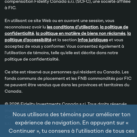
compensation Fidelity Canada s.r.i. (SCFC), une société affiliée
à FIC.
En utilisant ce site Web ou en ouvrant une session, vous
reconnaissez avoir lu
les conditions d’utilisation
,
la politique de
confidentialité
,
la politique en matière de biens non réclamés
,
la
politique d’accessibilité
et la section
Infos juridiques
et vous
acceptez de vous y conformer. Vous consentez également à
l’utilisation de témoins, telle qu’elle est décrite dans notre
politique de confidentialité.
Ce site est réservé aux personnes qui résident au Canada. Les
fonds communs de placement et les FNB commandités par FIC
ne peuvent être vendus que dans les provinces et territoires du
Canada.
© 2026 Fidelity Investments Canada s.r.i. Tous droits réservés.
Investly est une marque déposée de Fidelity Investments
Nous utilisons des témoins pour améliorer ton
MD
Canada. Investly
fait partie de Fidelity Investments Canada
expérience de navigation. En appuyant sur «
s.r.i.
Continuer », tu consens à l’utilisation de tous ces